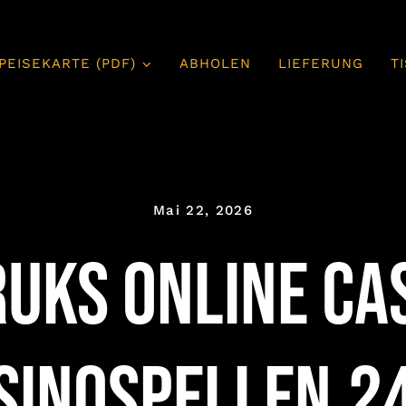
PEISEKARTE (PDF)
ABHOLEN
LIEFERUNG
T
Mai 22, 2026
uks Online Ca
sinospellen.2