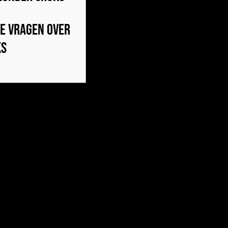
e vragen over
ks
naar een online casino zonder cruks,
n het juiste adres. Wij bieden een
e casinospellen zonder cruks, zodat
een veilig en leuke spelervaring.
een online casino zonder cruks?
oudig: veiligheid en
n online casino zonder cruks biedt
geld veilig is en dat je spelervaring