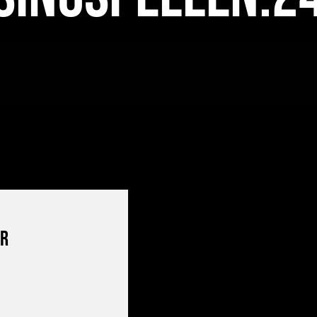
Zonder 
er
Casino 