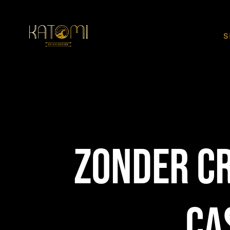
Zum
Inhalt
S
springen
Zonder Cr
Ca