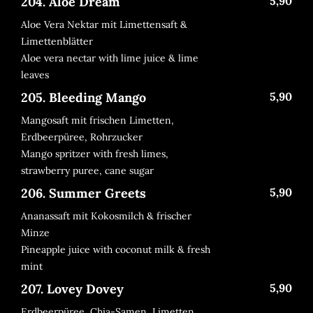
204. Aloe Dream
5,90
Aloe Vera Nektar mit Limettensaft &
Limettenblätter
Aloe vera nectar with lime juice & lime
leaves
205. Bleeding Mango
5,90
Mangosaft mit frischen Limetten,
Erdbeerpüree, Rohrzucker
Mango spritzer with fresh limes,
strawberry puree, cane sugar
206. Summer Greets
5,90
Ananassaft mit Kokosmilch & frischer
Minze
Pineapple juice with coconut milk & fresh
mint
207. Lovey Dovey
5,90
Erdbeerpüree, Chia-Samen, Limetten