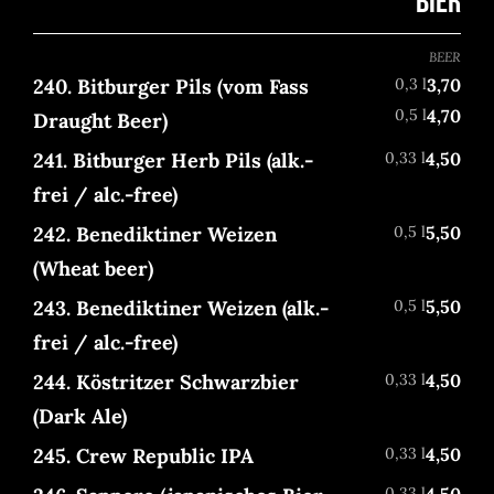
BIER
BEER
240. Bitburger Pils (vom Fass
0,3 l
3,70
0,5 l
4,70
Draught Beer)
241. Bitburger Herb Pils (alk.-
0,33 l
4,50
frei / alc.-free)
242. Benediktiner Weizen
0,5 l
5,50
(Wheat beer)
243. Benediktiner Weizen (alk.-
0,5 l
5,50
frei / alc.-free)
244. Köstritzer Schwarzbier
0,33 l
4,50
(Dark Ale)
245. Crew Republic IPA
0,33 l
4,50
0,33 l
4,50