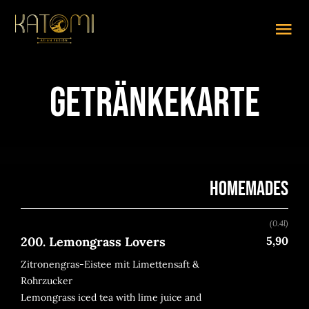
Zum
Inhalt
Tog
springen
Nav
SPEISEKARTE (PDF)
Getränkekarte
ABHOLEN
LIEFERUNG
HOMEMADES
TISCHRESERVIERUNG
(0.4l)
GALERIE
200. Lemongrass Lovers
5,90
Zitronengras-Eistee mit Limettensaft &
IMPRESSUM
Rohrzucker
Lemongrass iced tea with lime juice and