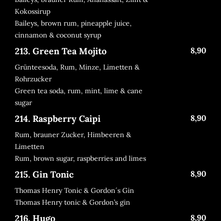
Kokossirup
Baileys, brown rum, pineapple juice,
cinnamon & coconut syrup
213. Green Tea Mojito
8,90
Grünteesoda, Rum, Minze, Limetten &
Rohrzucker
Green tea soda, rum, mint, lime & cane
sugar
214. Raspberry Caipi
8,90
Rum, brauner Zucker, Himbeeren &
Limetten
Rum, brown sugar, raspberries and limes
215. Gin Tonic
8,90
Thomas Henry Tonic & Gordon´s Gin
Thomas Henry tonic & Gordon’s gin
216. Hugo
8,90