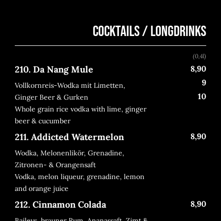
COCKTAILS / LONGDRINKS
(0,4l)
210. Da Nang Mule
8,90
9
Vollkornreis-Wodka mit Limetten,
10
Ginger Beer & Gurken
Whole grain rice vodka with lime, ginger
beer & cucumber
211. Addicted Watermelon
8,90
Wodka, Melonenlikör, Grenadine,
Zitronen- & Orangensaft
Vodka, melon liqueur, grenadine, lemon
and orange juice
212. Cinnamon Colada
8,90
Baileys, brauner Rum, Ananassaft, Zimt &