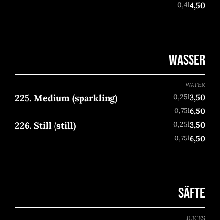
0,4l
4,50
WASSER
WATER
225. Medium (sparkling)
0,25l
3,50
0,75l
6,50
226. Still (still)
0,25l
3,50
0,75l
6,50
SÄFTE
JUICES