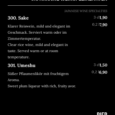
JAPANESE WINE SPECIALTIES
300. Sake
3 cl
1,90
0,2 l
7,90
Klarer Reiswein, mild und elegant im
Geschmack. Serviert warm oder im
Zimmertemperatur.
Clear rice wine, mild and elegant in
taste. Served warm or at room
temperature.
301. Umeshu
3 cl
1,50
0,2 l
6,90
Süßer Pflaumenlikör mit fruchtigem
Aroma.
Sweet plum liqueur with rich, fruity avor.