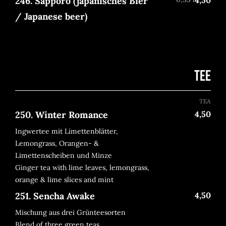
246. Sapporo (japanisches Bier
/ Japanese beer)
TEE
TEA
250. Winter Romance
4,50
Ingwertee mit Limettenblätter,
Lemongrass, Orangen- &
Limettenscheiben und Minze
Ginger tea with lime leaves, lemongrass,
orange & lime slices and mint
251. Sencha Awake
4,50
Mischung aus drei Grünteesorten
Blend of three green teas