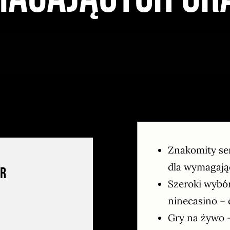
Znakomity se
dla wymagają
er
Szeroki wybór
ninecasino – 
Gry na żywo 