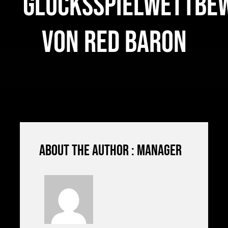
Glücksspielwettbe
von Red Baron
About the author : manager