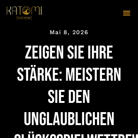
Zum
Inhalt
Tog
springen
Nav
Mai 8, 2026
SPEISEKARTE (PDF)
Zeigen Sie Ihre
ABHOLEN
LIEFERUNG
Stärke: Meistern
TISCHRESERVIERUNG
Sie den
GALERIE
unglaublichen
IMPRESSUM