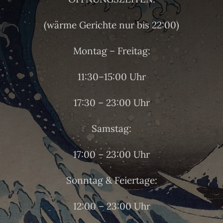
(wärme Gerichte nur bis 22:00)
Montag – Freitag:
11:30–15:00 Uhr
17:30 – 23:00 Uhr
Samstag:
17:00 – 23:00 Uhr
Sonntag & Feiertage:
12:00 – 23:00 Uhr