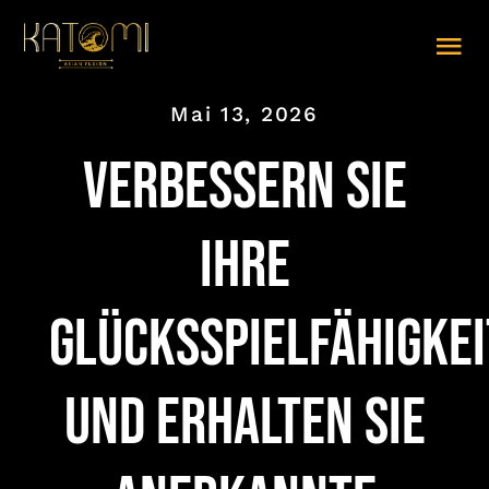
Zum
Inhalt
Tog
springen
Nav
Mai 13, 2026
SPEISEKARTE (PDF)
Verbessern Sie
ABHOLEN
LIEFERUNG
Ihre
TISCHRESERVIERUNG
Glücksspielfähigke
GALERIE
und erhalten Sie
IMPRESSUM