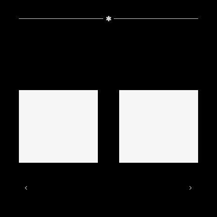
Related Posts
Entdecke die
Casper Bets –
Geheimnisse für
hol dir die
ein
besten Gewinne