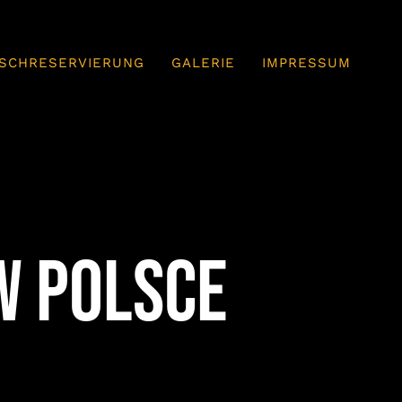
ISCHRESERVIERUNG
GALERIE
IMPRESSUM
w Polsce