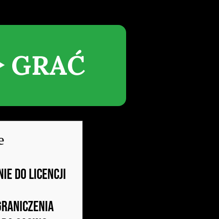
️ GRAĆ
е
e do licencji
graniczenia