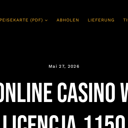
PEISEKARTE (PDF)
ABHOLEN
LIEFERUNG
T
Mai 27, 2026
online casino 
licencja.1150