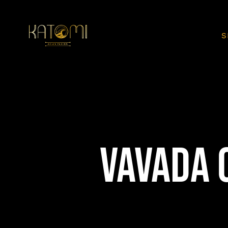
Zum
Inhalt
S
springen
Vavada 