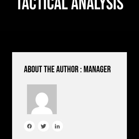
tactical analysis
About the author : manager