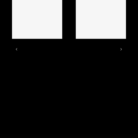
Streef naar
Ontdek de
superieure
genialiteit van
winsten met
iconische
deze RodeoSlot
pokertafelstrategi
Casino goktips
Juni 27th, 2026
Juli 1st, 2026