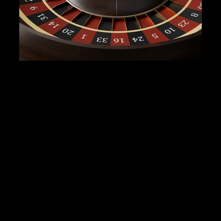
Midnite Casino: Ваш шлях до
захопливого світу азарту
Midnite Casino запрошує вас у світ, де
легендарний запал гри поєднується з
безпекою та зручністю. Ми пропонуємо
широкий вибір захопливих ігор, від
класичних слотів до динамічних
настільних ігор та ігор з живими