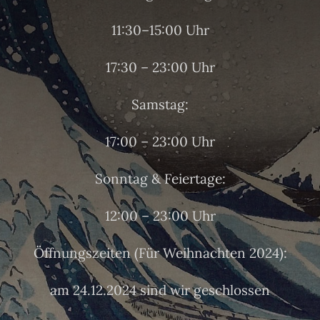
11:30–15:00 Uhr
17:30 – 23:00 Uhr
Samstag:
17:00 – 23:00 Uhr
Sonntag & Feiertage:
12:00 – 23:00 Uhr
Öffnungszeiten (Für Weihnachten 2024):
am 24.12.2024 sind wir geschlossen