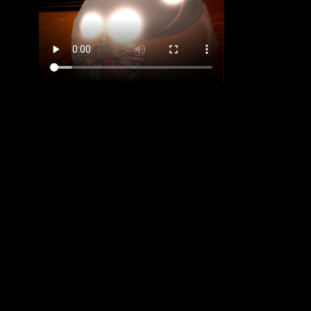
Hvis vi ser på hva som gjør en
gamblingopplevelse virkelig minneverdig,
kommer ofte faktorer som spillutvalg,
bonuser og enkel tilgang inn i bildet. Det
er her noen nettsteder virkelig skiller seg
ut, og tilbyr en pakke som dekker de fleste
spilleres behov. Dette er spesielt viktig for
de som ønsker en sømløs opplevelse,
uavhengig av enhet.
Din komplette guide til gambling