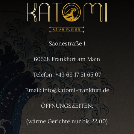
Saonestraße 1
60528 Frankfurt am Main
Telefon: +49 69 17 51 65 07
Email: info@katomi-frankfurt.de
ÖFFNUNGSZEITEN:
(wärme Gerichte nur bis 22:00)