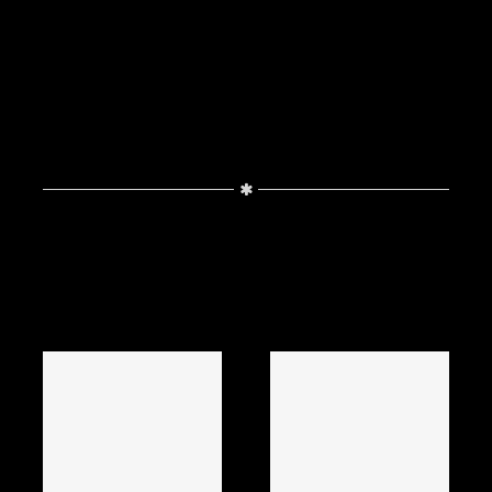
dinero real. La popularidad de este juego
en España es un testimonio de su
capacidad para ofrecer entretenimiento
de calidad.
Related Posts