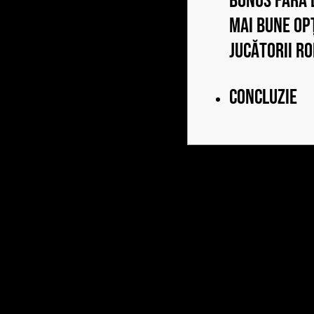
bonus fără 
mai bune op
jucătorii r
Concluzie
În lumea online, joc
populare, și România
alegerea unui cazino
cerințele și să ofere
dificilă. Pentru a vă
o listă a celor mai 
care oferă bonusuri 