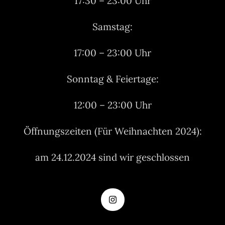
17:30 – 23:00 Uhr
Samstag:
17:00 – 23:00 Uhr
Sonntag & Feiertage:
12:00 – 23:00 Uhr
Öffnungszeiten (Für Weihnachten 2024):
am 24.12.2024 sind wir geschlossen