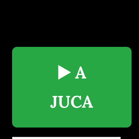
sloturi și jocuri
live
▶️ A
JUCA