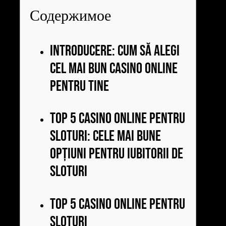
Содержимое
Introducere: Cum să alegi
cel mai bun casino online
pentru tine
Top 5 casino online pentru
sloturi: Cele mai bune
opțiuni pentru iubitorii de
sloturi
Top 5 casino online pentru
sloturi