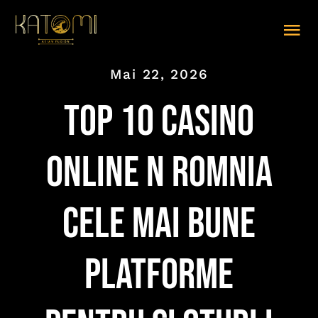
Zum
Inhalt
Tog
springen
Nav
Mai 22, 2026
SPEISEKARTE (PDF)
Top 10 casino
ABHOLEN
LIEFERUNG
online n Romnia
TISCHRESERVIERUNG
Cele mai bune
GALERIE
platforme
IMPRESSUM