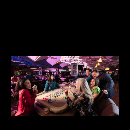
(RNG’s) die zorgen voor willekeurige en
onvoorspelbare resultaten. Transparantie
over de spelregels en
uitbetalingspercentages is eveneens
cruciaal voor het opbouwen van
vertrouwen bij de spelers.
Voor casino’s, zoals het recent ontdekte