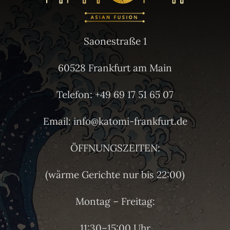
Saonestraße 1
60528 Frankfurt am Main
Telefon: +49 69 17 51 65 07
Email: info@katomi-frankfurt.de
ÖFFNUNGSZEITEN:
(wärme Gerichte nur bis 22:00)
Montag – Freitag:
11:30–15:00 Uhr