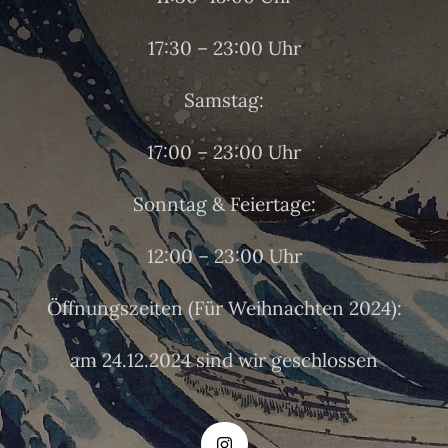
17:30 – 23:00 Uhr
Samstag:
17:00 – 23:00 Uhr
Sonntag & Feiertage:
12:00 – 23:00 Uhr
Öffnungszeiten (Für Weihnachten 2024):
am 24.12.2024 sind wir geschlossen