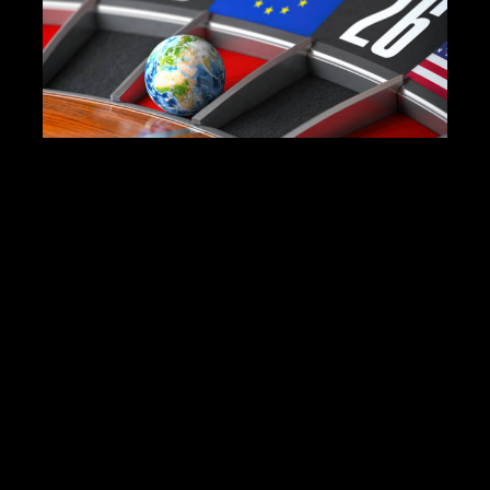
NovaDreams Casino: Een Blik op
Eerlijkheid en Spelaanbod
NovaDreams Casino streeft ernaar spelers
een eerlijke en spannende gokervaring te
bieden. Met een focus op een breed scala
aan casinospellen, van klassieke slots tot
tafelspellen, probeert dit casino tegemoet
te komen aan de wensen van diverse