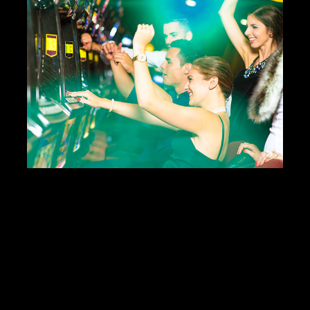
Ervaar de WinHero App
De WinHero App biedt spelers in
Nederland een complete en
geoptimaliseerde mobiele casino-