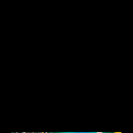
De kwaliteit van de spellen is ook
aanzienlijk verbeterd dankzij
geavanceerde softwareontwikkelaars.
Deze ontwikkelaars optimaliseren hun
spellen speciaal voor mobiele apparaten,
wat resulteert in vloeiende gameplay,
verbluffende graphics en intuïtieve
bedieningselementen. De mogelijkheid
om toegang te krijgen tot zo’n breed scala
aan hoogwaardige spellen, direct vanaf
een mobiel apparaat, is een van de
grootste voordelen van moderne mobiele
casino’s.