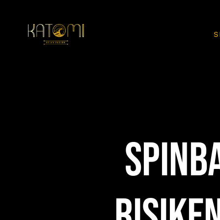
Zum
Inhalt
S
springen
Spinb
Risike