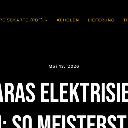
PEISEKARTE (PDF)
ABHOLEN
LIEFERUNG
T
Mai 13, 2026
aras elektrisi
n: So meisterst