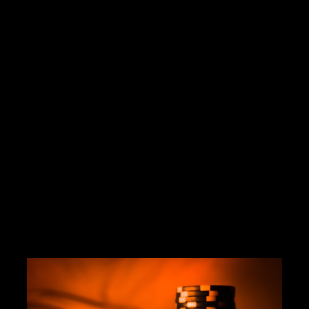
kracht achter de constante vernieuwing
in de online casino-industrie. Door
nieuwe mechanismen, innovatieve
bonusfeatures en meeslepende
verhaallijnen te introduceren, houden ze
spelers geboeid en zorgen ze ervoor dat
er altijd iets nieuws te ontdekken valt. De
samenwerking tussen casino’s en deze
gerenommeerde providers is cruciaal
voor het succes en de aantrekkingskracht
van het online gokplatform.