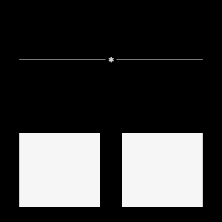
Er is simpelweg geen betere optie voor
spelers die waarde hechten aan veiligheid
en gebruiksgemak.
Related Posts