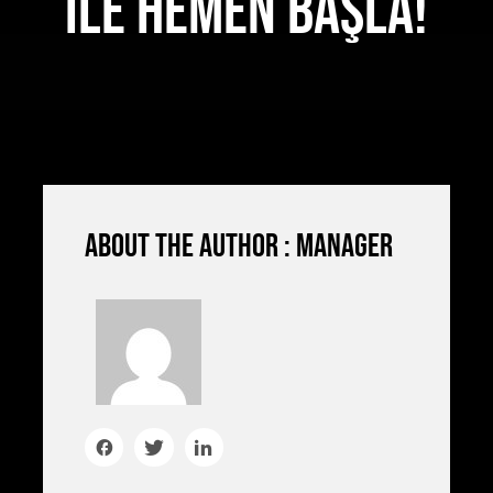
ile Hemen Başla!
About the author : manager