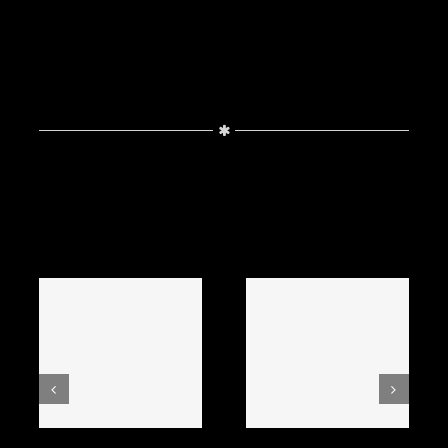
Herhangi bir sorunla karşılaştığınızda,
çekinmeden müşteri hizmetleriyle
iletişime geçebilirsiniz.
Related Posts