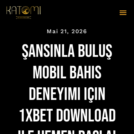
Zum
Inhalt
Tog
springen
Nav
Mai 21, 2026
SPEISEKARTE (PDF)
Şansınla Buluş
ABHOLEN
LIEFERUNG
Mobil Bahis
TISCHRESERVIERUNG
Deneyimi için
GALERIE
1xbet download
IMPRESSUM