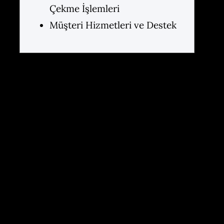
Çekme İşlemleri
Müşteri Hizmetleri ve Destek
Şansınla Buluş:
Mobil Bahis
Deneyimi için
1xbet download