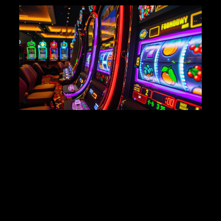
Red Baron im Online-Casino: Ein Muss
für Enthusiasten
Für Fans von dynamischen und
spannenden Casino-Spielen ist Red Baron
Live ein absolutes Muss. Die klare, aber