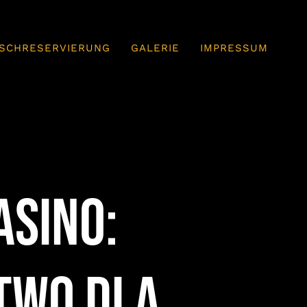
ISCHRESERVIERUNG
GALERIE
IMPRESSUM
asino:
two dla