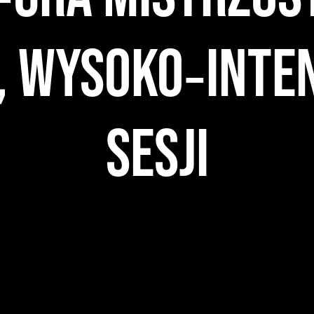
, Wysoko‑Int
Sesji