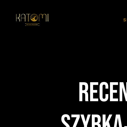
Zum
Inhalt
S
springen
Recen
Szybka