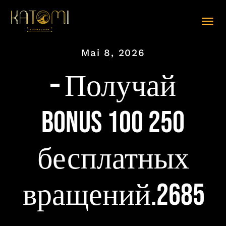
Zum
Inhalt
Tog
springen
Nav
Mai 8, 2026
SPEISEKARTE (PDF)
– Получай
ABHOLEN
LIEFERUNG
BONUS 100 250
TISCHRESERVIERUNG
бесплатных
GALERIE
вращений.2685
IMPRESSUM