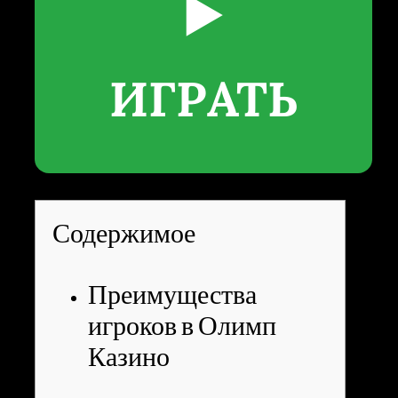
▶️
ИГРАТЬ
Содержимое
Преимущества
игроков в Олимп
Казино