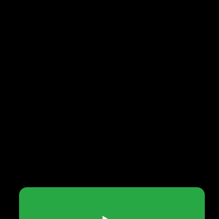
Олимп Казино
– Получай BONUS
100% + 250
бесплатных
вращений