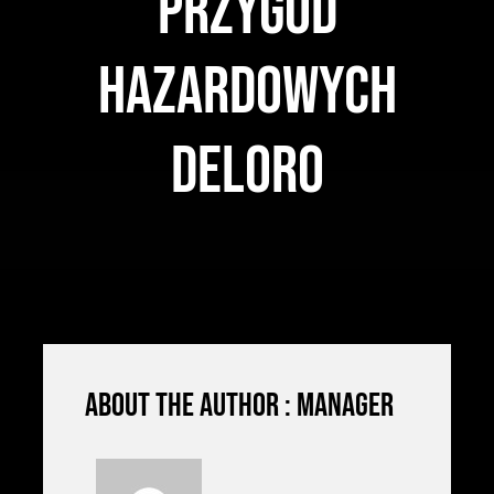
przygód
hazardowych
Deloro
About the author : manager