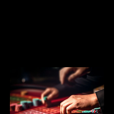
Jako dodatkowy atut, platforma stale
współpracuje z renomowanymi
dostawcami oprogramowania, co
gwarantuje uczciwość i losowość
wyników gier. Możesz być pewien, że
każda rozgrywka jest transparentna i
zgodna z najwyższymi standardami
branży hazardowej.