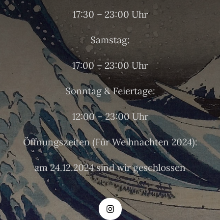
17:30 – 23:00 Uhr
Samstag:
17:00 – 23:00 Uhr
Sonntag & Feiertage:
12:00 – 23:00 Uhr
Öffnungszeiten (Für Weihnachten 2024):
am 24.12.2024 sind wir geschlossen