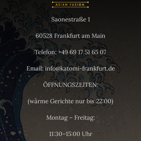
Saonestraße 1
60528 Frankfurt am Main
Telefon: +49 69 17 51 65 07
Email: info@katomi-frankfurt.de
ÖFFNUNGSZEITEN:
(wärme Gerichte nur bis 22:00)
Montag – Freitag:
11:30–15:00 Uhr