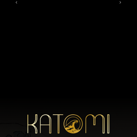
Ihre Denkweise:
ultimátní
Lieben Sie das
dobrodružství v
Spiel mit
kasinu
Golisimos
prozkoumejte
cleverem
slavné kasinové
Glücksspielansatz
strategie
Juli 1st, 2026
Juli 1st, 2026