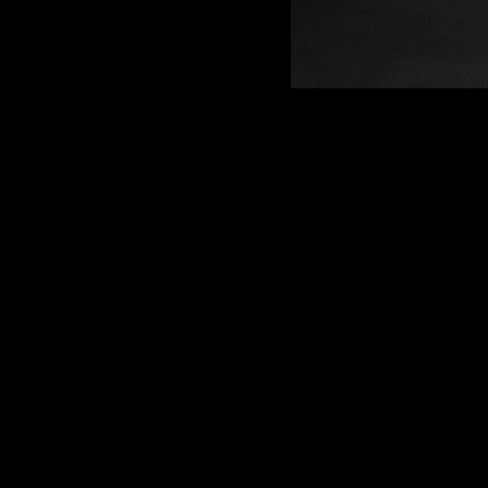
Olitpa sitten kokenut
hyödyllistä ymmärtää 
Tämä auttaa tekemää
pelistä enemmän. Jat
voit nostaa pelisi uu
pelipaikan.
: Parhaat kasino
Aloitetaanpa siis. K
erinomaisesta pelaa
yhtenä parhaista vai