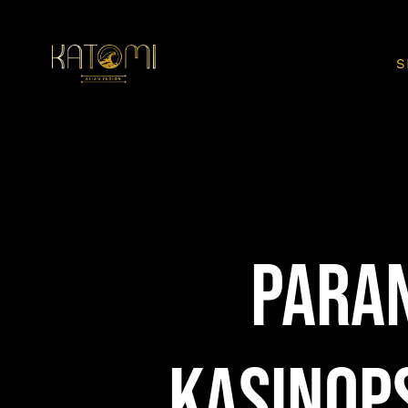
Zum
Inhalt
S
springen
Paran
kasinop