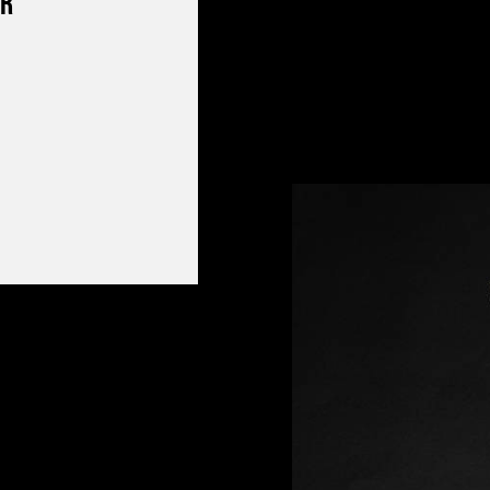
er
vievät pelaamisen aiv
syvennymme siihen, 
ymmärtämällä kasino
syvällisemmin, ja ku
sivusto
nousee esiin