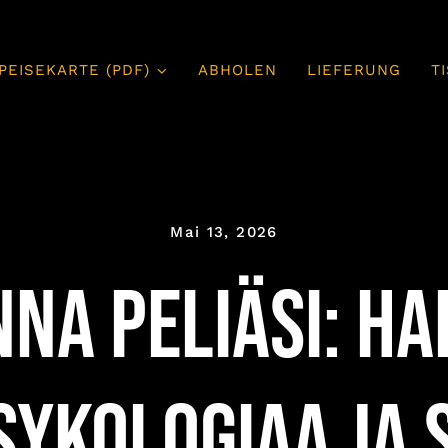
PEISEKARTE (PDF)
ABHOLEN
LIEFERUNG
T
Mai 13, 2026
na peliäsi: Ha
sykologiaa ja 