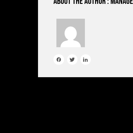
About the author : manag