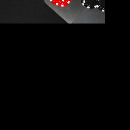
 pelaaja tai vasta-alkaja, on aina
pelien taustalla vaikuttavia tekijöitä.
n parempia päätöksiä ja nauttimaan
ka lukemista, niin paljastamme, miten
delle tasolle ja löytää itsellesi sopivimman
pelit ja pelaajakokemus
un puhutaan laadukkaista kasinopeleistä ja
jakokemuksesta, BetAlice nousee esiin
htoehdoista. Tämä johtuu sen älykkäästä