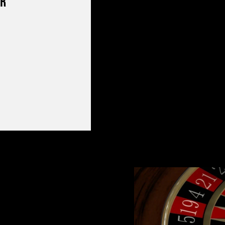
er
hvad du kan finde, o
bedste muligheder fo
søger et bredt udvalg
nem adgang via mobi
at siden gør det spe
indbydende velkomstg
Du vil elske det, for
underholdning, spæn
klassiske favoritspil 
problemfri og fornøje