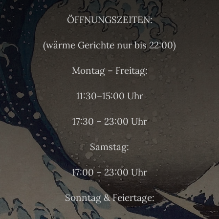
ÖFFNUNGSZEITEN:
(wärme Gerichte nur bis 22:00)
Montag – Freitag:
11:30–15:00 Uhr
17:30 – 23:00 Uhr
Samstag:
17:00 – 23:00 Uhr
Sonntag & Feiertage: