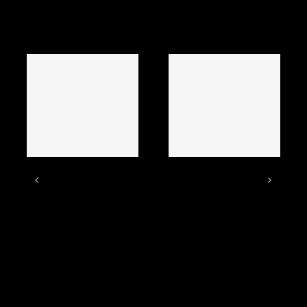
Related Posts
Streef naar
Ontdek de
superieure
genialiteit van
winsten met
iconische
deze RodeoSlot
pokertafelstrategi
Casino goktips
Juni 27th, 2026
Juli 1st, 2026