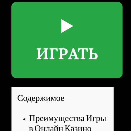
▶️
ИГРАТЬ
Содержимое
Преимущества Игры
в Онлайн Казино