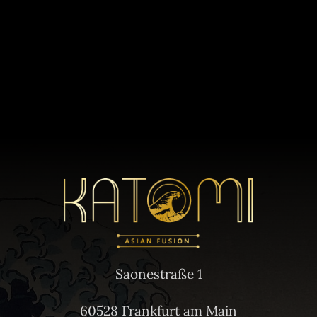
cleverem
slavné kasinové
Glücksspielansatz
strategie
Juli 1st, 2026
Juli 1st, 2026
Saonestraße 1
60528 Frankfurt am Main