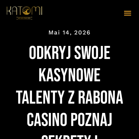
Zum
Inhalt
Tog
springen
Nav
Mai 14, 2026
SPEISEKARTE (PDF)
Odkryj swoje
ABHOLEN
LIEFERUNG
kasynowe
TISCHRESERVIERUNG
talenty z Rabona
GALERIE
Casino poznaj
IMPRESSUM