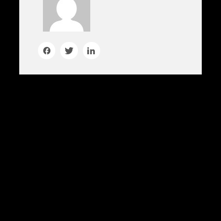
Szukasz miejsca, gdzie emocje związane z
grami kasynowymi i zakładami
sportowymi sięgają zenitu? Doskonale
trafiłeś! Dziś przyjrzymy się platformie,
która zdobywa serca graczy z Polski,
oferując nie tylko ogromną dawkę
rozrywki, ale także solidne podstawy do
budowania strategii wygrywania. Mowa
oczywiście o miejscu, które jest już na