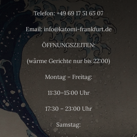
Telefon: +49 69 17 51 65 07
Email: info@katomi-frankfurt.de
ÖFFNUNGSZEITEN:
(wärme Gerichte nur bis 22:00)
Montag – Freitag:
11:30–15:00 Uhr
17:30 – 23:00 Uhr
Samstag: