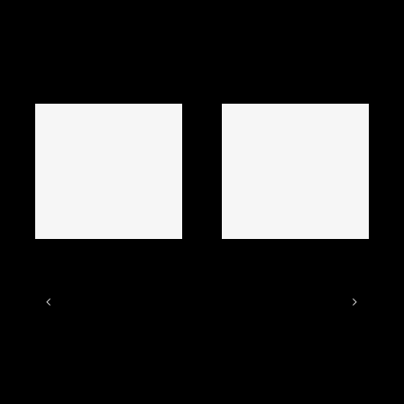
Related Posts
Verbessern Sie
Zažijte
Ihre Denkweise:
ultimátní
Lieben Sie das
dobrodružství v
Spiel mit
kasinu
Golisimos
prozkoumejte