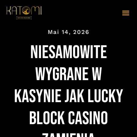
Zum
Inhalt
Tog
springen
Nav
Mai 14, 2026
SPEISEKARTE (PDF)
Niesamowite
ABHOLEN
LIEFERUNG
wygrane w
TISCHRESERVIERUNG
kasynie jak Lucky
GALERIE
Block Casino
IMPRESSUM