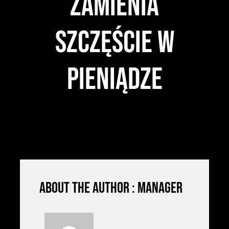
zamienia
szczęście w
pieniądze
About the author : manager