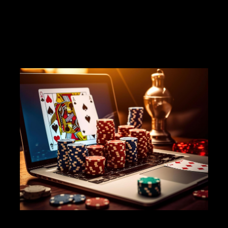
stosujące nowoczesne protokoły
bezpieczeństwa i oferujące przejrzyste
warunki gry, cieszą się największym
zaufaniem wśród graczy.
Dlaczego Warto Wybrać Lucky Block