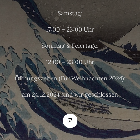
Samstag:
17:00 – 23:00 Uhr
Sonntag & Feiertage:
12:00 – 23:00 Uhr
Öffnungszeiten (Für Weihnachten 2024):
am 24.12.2024 sind wir geschlossen