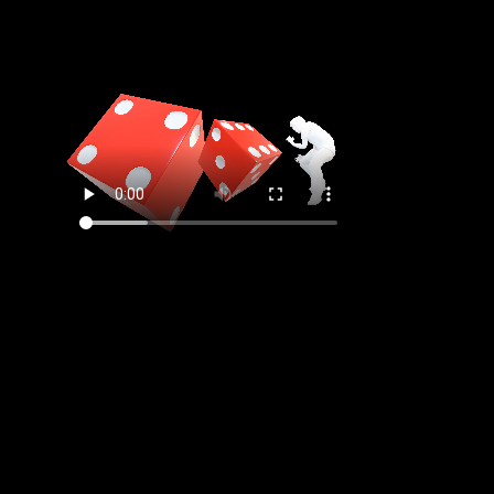
podejście do rozrywki, a przy tym dbając
o komfort graczy.
Jeśli szukasz kasyna, które nie tylko
dostarcza godziny świetnej zabawy, ale
również potencjalnie może zamienić
szczęśliwy dzień w realne pieniądze,
trafiłeś idealnie. Wprowadzenie do świata,
gdzie technologia spotyka się z