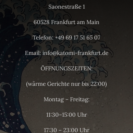
Saonestraße 1
60528 Frankfurt am Main
Telefon: +49 69 17 51 65 07
Email: info@katomi-frankfurt.de
ÖFFNUNGSZEITEN:
(wärme Gerichte nur bis 22:00)
Montag – Freitag:
11:30–15:00 Uhr
17:30 – 23:00 Uhr