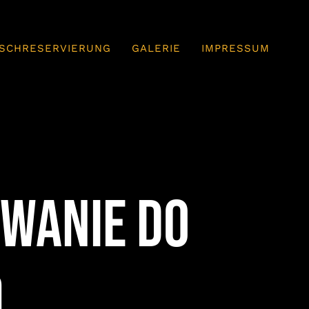
ISCHRESERVIERUNG
GALERIE
IMPRESSUM
wanie do
)