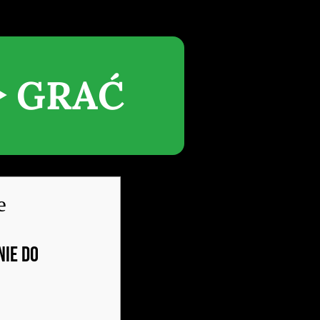
️ GRAĆ
е
ie do