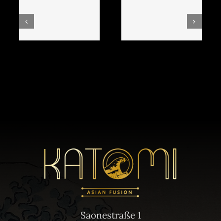
Spielmöglichkeiten_inklusive_beste_onl
Oshidhona_shokulu
Juli 21st, 2026
Juli 21st, 2026
Saonestraße 1