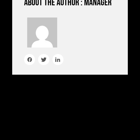
About the author : manager
Mostbet Türkiye
casino