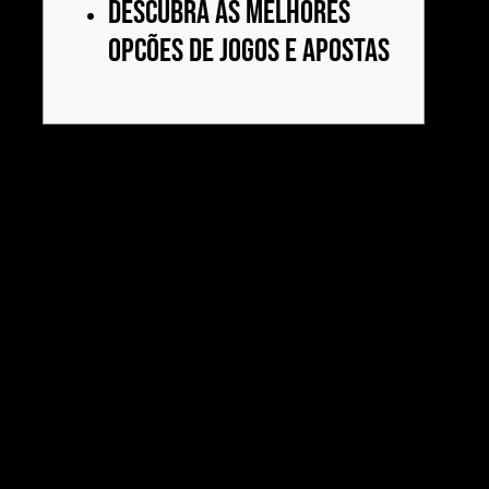
Descubra as Melhores
Opcões de Jogos e Apostas
Se você está procurando por um casino
online e casa de apostas confiável em
Portugal, você chegou ao lugar certo.
mostbet
é uma das principais opções
disponíveis no mercado, oferecendo uma
variedade de jogos de azar e apostas
esportivas para os seus clientes.
Com a sua licença emitida pela Comissão
de Regulação do Jogo (CRJ), o Mostbet é
uma opção segura e regulamentada para