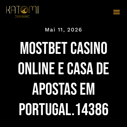
Zum
Inhalt
Tog
springen
Nav
Mai 11, 2026
SPEISEKARTE (PDF)
Mostbet Casino
ABHOLEN
LIEFERUNG
Online e Casa de
TISCHRESERVIERUNG
Apostas em
GALERIE
Portugal.14386
IMPRESSUM