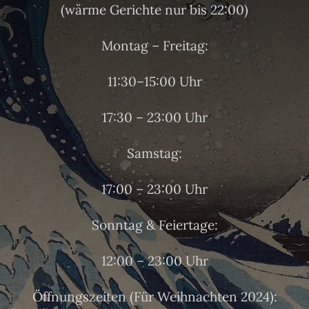
(wärme Gerichte nur bis 22:00)
Montag – Freitag:
11:30–15:00 Uhr
17:30 – 23:00 Uhr
Samstag:
17:00 – 23:00 Uhr
Sonntag & Feiertage:
12:00 – 23:00 Uhr
Öffnungszeiten (Für Weihnachten 2024):