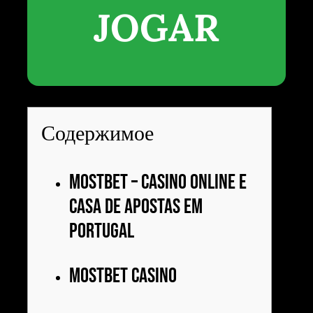
JOGAR
Содержимое
Mostbet – Casino Online e
Casa de Apostas em
Portugal
Mostbet Casino