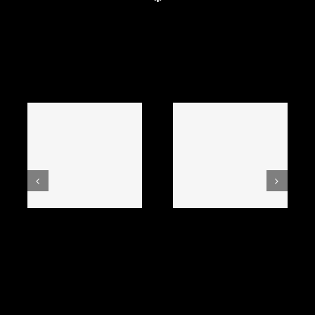
Related Posts
Spielmöglichkeiten_inklusive_beste_onl
Oshidhona_shokulu
Juli 21st, 2026
Juli 21st, 2026