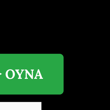
 – Giriş rəsmi
️ OYNA