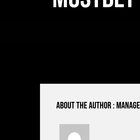
About the author : manag