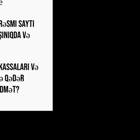
е
rəsmi saytı
şınıqda və
kassaları və
Nə qədər
idmət?
er və kazino şirkətinin Azerbaycan
 rəsmi saytıdır. Mostbet Azerbaycan