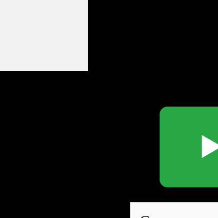
Mostbet
sayt
▶