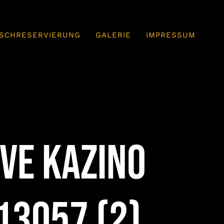
ISCHRESERVIERUNG
GALERIE
IMPRESSUM
ve kazino
13057 (2)