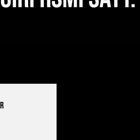
Mostbet
er
bukmeke