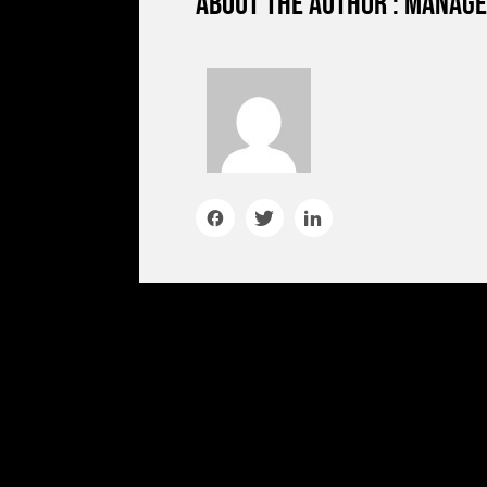
About the author : manag