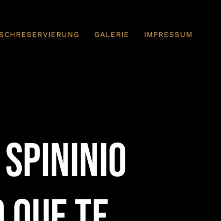
ISCHRESERVIERUNG
GALERIE
IMPRESSUM
 Spininio
 que te