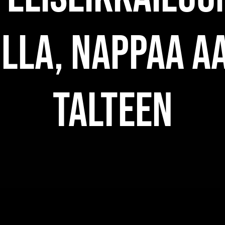
lla, nappaa a
talteen