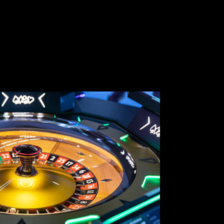
ta, jännittävää pelikokemusta
öytää paikan, joka yhdistää
 ja laajan pelivalikoiman
etuloa tutustumaan
katso täältä
, joka
sinun viihtyvyyttäsi ajatellen.