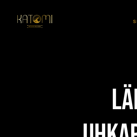
Zum
Inhalt
S
springen
Lä
uhkap