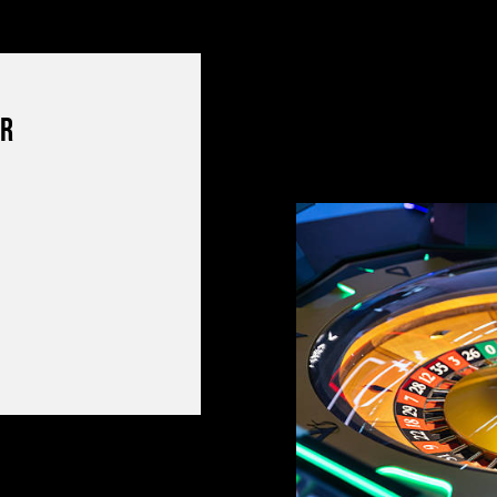
Oletko etsimässä uut
verkossa? Haluatko l
modernin teknologian
er
vaivattomasti? Terv
on suunniteltu juuri 