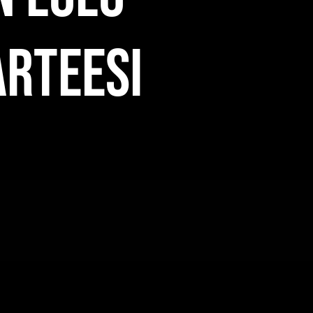
arteesi