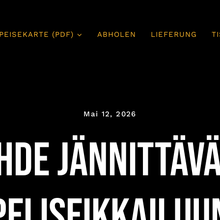
PEISEKARTE (PDF)
ABHOLEN
LIEFERUNG
T
Mai 12, 2026
hde jännittäv
eliseikkailuu