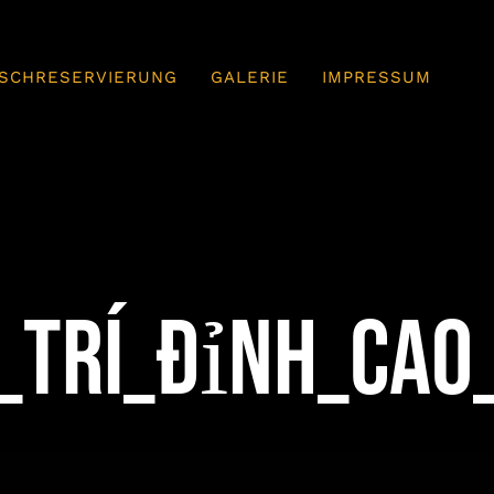
ISCHRESERVIERUNG
GALERIE
IMPRESSUM
i_trí_đỉnh_ca