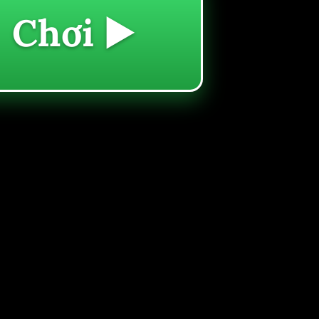
 Chơi ▶️
á thế giới
í đỉnh cao cùng
ino 88 và