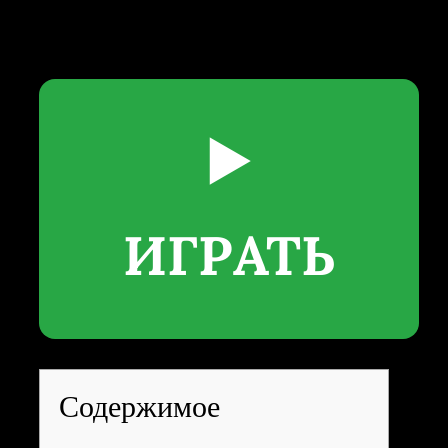
деньги
▶️
ИГРАТЬ
Содержимое