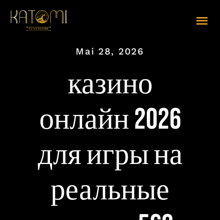
Zum
Inhalt
Tog
springen
Nav
Mai 28, 2026
SPEISEKARTE (PDF)
казино
ABHOLEN
LIEFERUNG
онлайн 2026
TISCHRESERVIERUNG
для игры на
GALERIE
реальные
IMPRESSUM