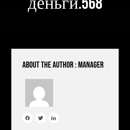
деньги.568
About the author : manager