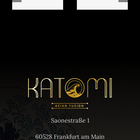
Spielmöglichkeiten_inklusive_beste_onl
Oshidhona_shokulu
Juli 21st, 2026
Juli 21st, 2026
Saonestraße 1
60528 Frankfurt am Main