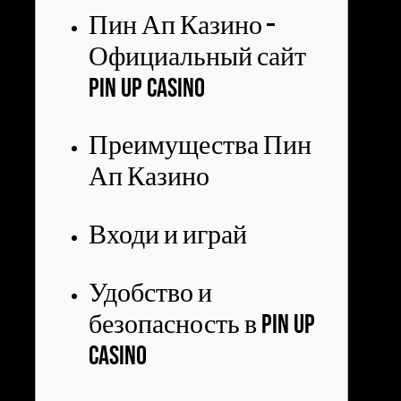
Пин Ап Казино –
Официальный сайт
Pin Up Casino
Преимущества Пин
Ап Казино
Входи и играй
Удобство и
безопасность в Pin Up
Casino