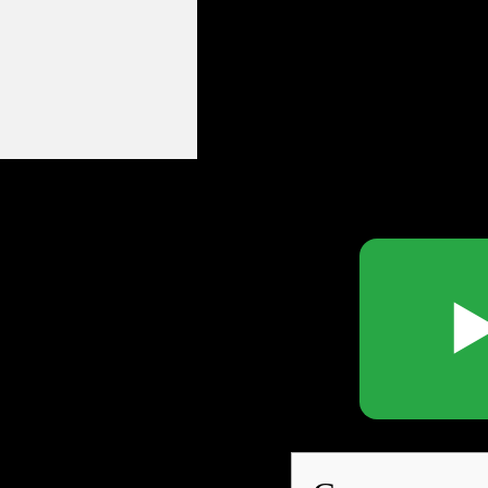
najlep
platfo
▶