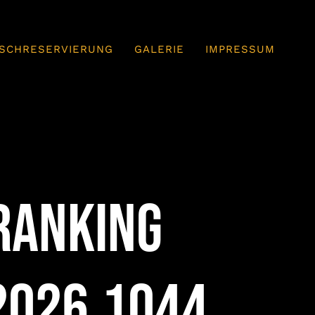
ISCHRESERVIERUNG
GALERIE
IMPRESSUM
ranking
2026.1044