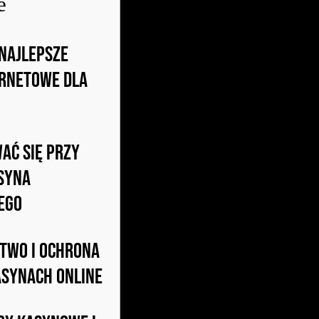
е
najlepsze
ernetowe dla
ać się przy
syna
ego
two i ochrona
asynach online