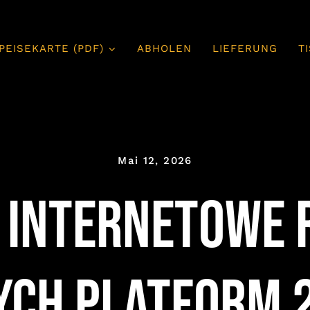
PEISEKARTE (PDF)
ABHOLEN
LIEFERUNG
T
Mai 12, 2026
 internetowe 
ych platform 