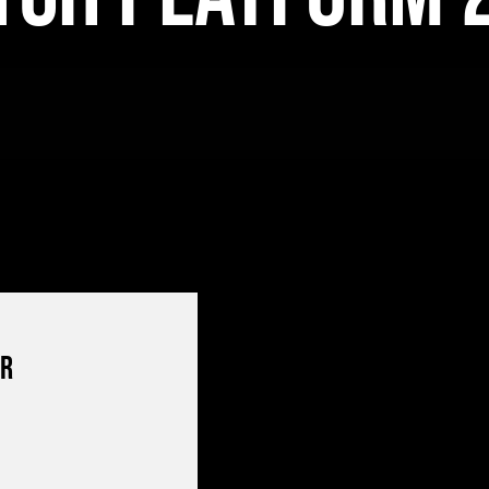
Kasyno
er
– ranki