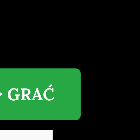
szych
rm 2026
️ GRAĆ