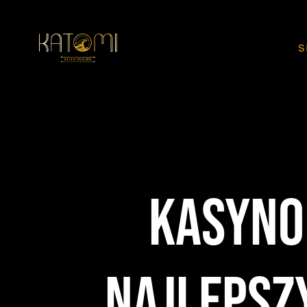
Zum
Inhalt
S
springen
Kasyno
najlepsz