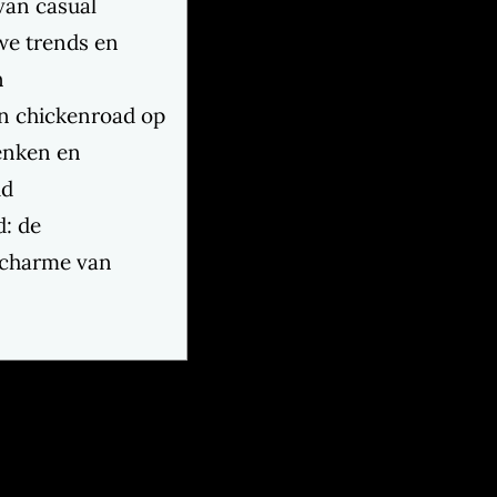
van casual
we trends en
n
an chickenroad op
enken en
id
: de
 charme van
nden en de