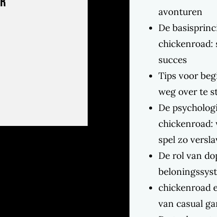
er
avonturen
De basisprinc
chickenroad: 
succes
Tips voor be
weg over te s
De psychologi
chickenroad: 
spel zo versl
De rol van d
beloningssys
chickenroad e
van casual g