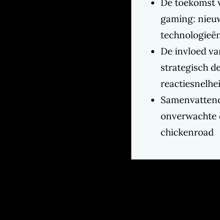
De toekomst 
gaming: nieu
technologieë
De invloed v
strategisch d
reactiesnelhe
Samenvattend
onverwachte
chickenroad
Jachtho