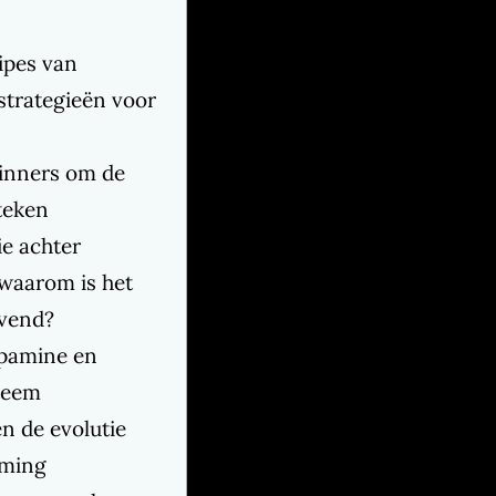
ipes van
strategieën voor
ginners om de
teken
e achter
waarom is het
avend?
opamine en
teem
n de evolutie
aming