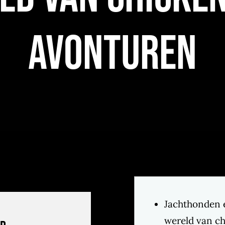
avonturen
Jachthonden 
wereld van c