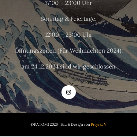
17:00 – 23:00 Uhr
Sonntag & Feiertage:
12:00 – 23:00 Uhr
Öffnungszeiten (Für Weihnachten 2024):
am 24.12.2024 sind wir geschlossen
©KATOMI 2026 | Bau & Design von
Projekt V