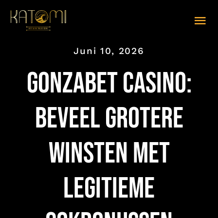
Zum
Inhalt
Tog
springen
Nav
Juni 10, 2026
SPEISEKARTE (PDF)
Gonzabet Casino:
ABHOLEN
LIEFERUNG
Beveel grotere
TISCHRESERVIERUNG
winsten met
GALERIE
legitieme
IMPRESSUM