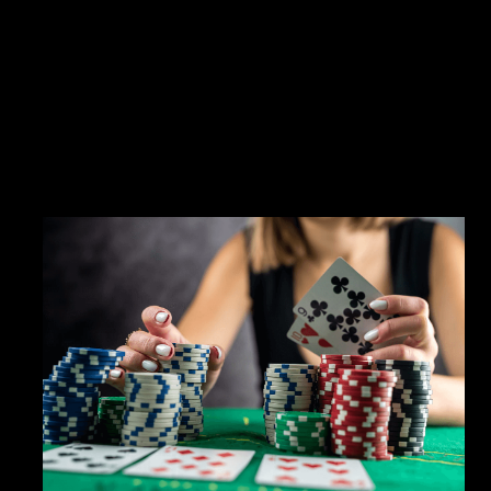
Jak dodatkowy atut, możemy wymienić
transparentność zasad gry oraz regularne
audyty niezależnych instytucji, które
potwierdzają uczciwość generatorów liczb
losowych. To wszystko składa się na obraz
miejsca, gdzie możesz grać bez obaw.