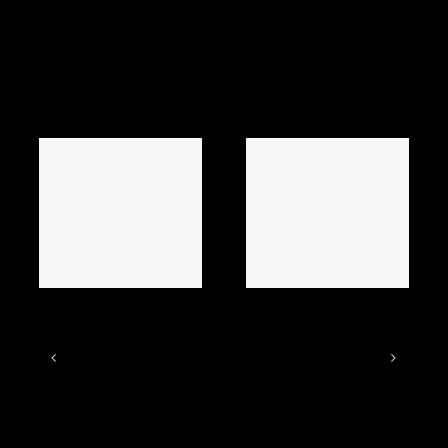
Related Posts
Verbessern Sie
Zažijte
Ihre Denkweise:
ultimátní
Lieben Sie das
dobrodružství v
Spiel mit
kasinu