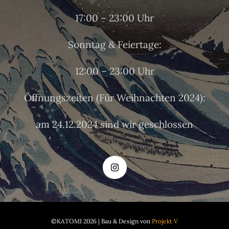
17:00 – 23:00 Uhr
Sonntag & Feiertage:
12:00 – 23:00 Uhr
Öffnungszeiten (Für Weihnachten 2024):
am 24.12.2024 sind wir geschlossen
©KATOMI 2026 | Bau & Design von
Projekt V