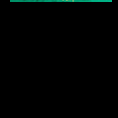
Dlaczego Warto Wybrać ?
Jak już wielokrotnie wspominaliśmy, wybór
platformy hazardowej to ważna decyzja.
Pragniemy podsumować, dlaczego jest tak
doskonałym wyborem dla graczy w Polsce:
Kompleksowa oferta:
Od bogatej
selekcji gier po atrakcyjne bonusy,
wszystko jest na wyciągnięcie ręki.
Platforma zapewnia dostęp do tysięcy
gier od wiodących dostawców,
gwarantując różnorodność i jakość,
która zadowoli każdego gracza.