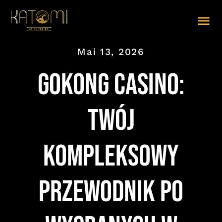
Zum
Inhalt
Tog
springen
Nav
Mai 13, 2026
SPEISEKARTE (PDF)
Gokong Casino:
ABHOLEN
LIEFERUNG
Twój
TISCHRESERVIERUNG
Kompleksowy
GALERIE
Przewodnik po
IMPRESSUM