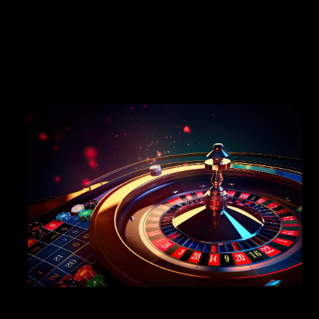
najwyższym poziomie, a kiedy tylko wróci
online, możesz sprawdzić je na
https://gokongcasino.pl/
, gdzie zazwyczaj
znajdziesz wszystko, co potrzebne.
Jeśli zastanawiasz się, gdzie znaleźć