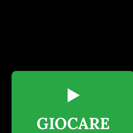
Gioco Plinko nei
casinò online,
consigli e trucchi
▶️
GIOCARE