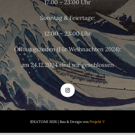
17:00 – 23:00 Uhr
Sonntag & Feiertage:
12:00 – 23:00 Uhr
Öffnungszeiten (Für Weihnachten 2024):
am 24.12.2024 sind wir geschlossen
©KATOMI 2026 | Bau & Design von
Projekt V