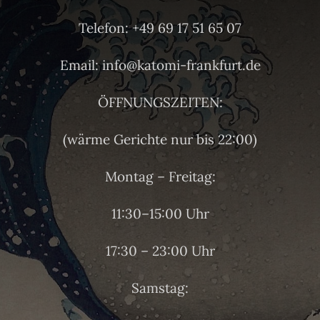
Telefon: +49 69 17 51 65 07
Email: info@katomi-frankfurt.de
ÖFFNUNGSZEITEN:
(wärme Gerichte nur bis 22:00)
Montag – Freitag:
11:30–15:00 Uhr
17:30 – 23:00 Uhr
Samstag: