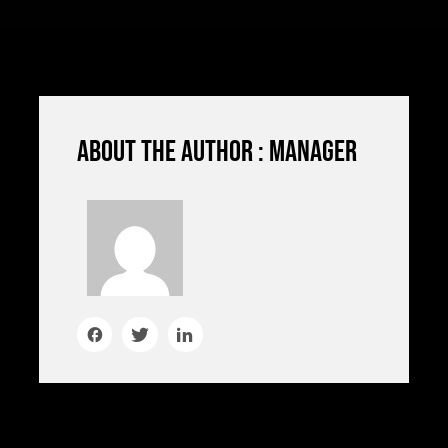
About the author : manager