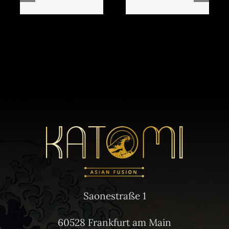
Spielmöglichkeiten_inklusive_beste_onl
Oshidhona_shokulu
Juli 21st, 2026
Juli 21st, 2026
Saonestraße 1
60528 Frankfurt am Main