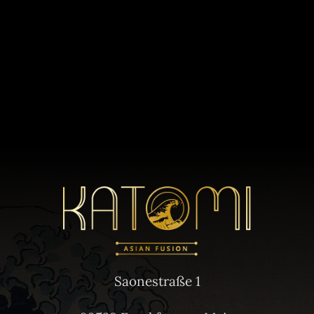
Golisimos
prozkoumejte
cleverem
slavné kasinové
Glücksspielansatz
strategie
Juli 1st, 2026
Juli 1st, 2026
Saonestraße 1