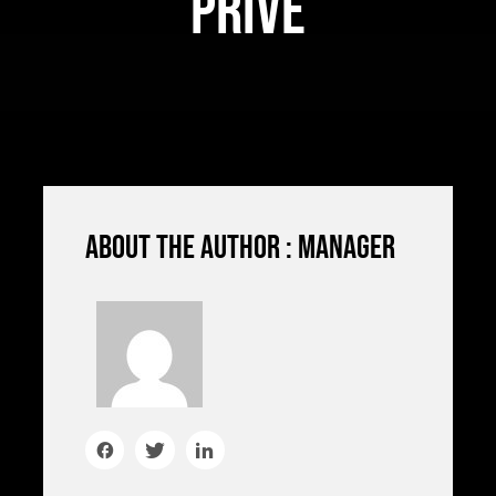
Prive
About the author : manager