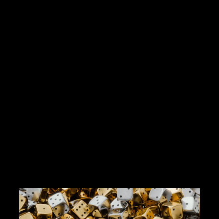
casino dat opereert onder een geldige
licentie van een erkende gokautoriteit,
zoals de Nederlandse Kansspelautoriteit,
geeft aan dat het voldoet aan strenge
eisen op het gebied van veiligheid,
eerlijkheid en verantwoord gokken. Dit
biedt spelers gemoedsrust en stelt hen in
staat om zich volledig te concentreren op
het spelplezier. Loyal Casino is er trots op
om een licentie te bezitten, wat hun
commitment aan een integere
speelomgeving onderstreept.