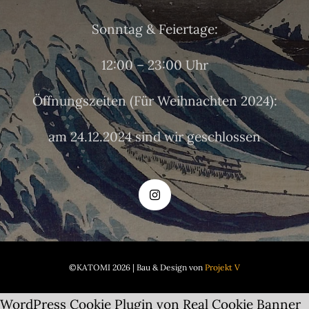
Sonntag & Feiertage:
12:00 – 23:00 Uhr
Öffnungszeiten (Für Weihnachten 2024):
am 24.12.2024 sind wir geschlossen
©KATOMI 2026 | Bau & Design von
Projekt V
WordPress Cookie Plugin von Real Cookie Banner