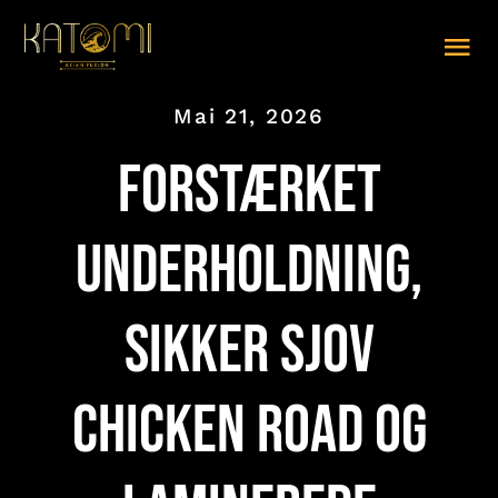
Zum
Inhalt
Tog
springen
Nav
Mai 21, 2026
SPEISEKARTE (PDF)
Forstærket
ABHOLEN
LIEFERUNG
Underholdning,
TISCHRESERVIERUNG
Sikker Sjov
GALERIE
chicken road og
IMPRESSUM