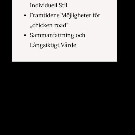
Individuell Stil
Framtidens Möjligheter för
„chicken road“
Sammanfattning och
Långsiktigt Värde
Förkolnat
Spänning och
Framgång längs