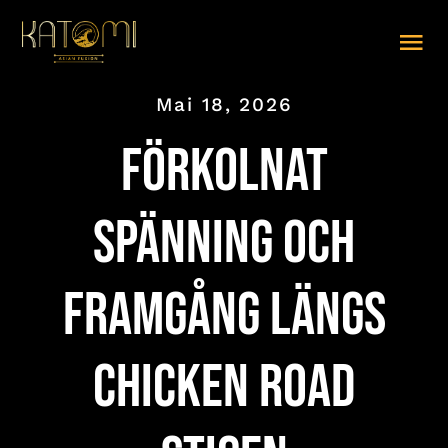
Zum
Inhalt
Tog
springen
Nav
Mai 18, 2026
SPEISEKARTE (PDF)
Förkolnat
ABHOLEN
LIEFERUNG
Spänning och
TISCHRESERVIERUNG
Framgång längs
GALERIE
chicken road
IMPRESSUM