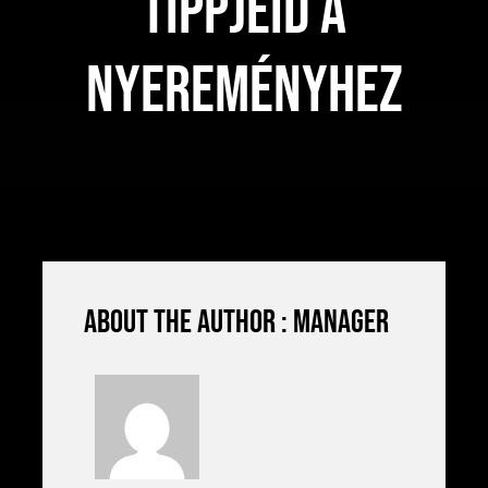
tippjeid a
nyereményhez
About the author : manager