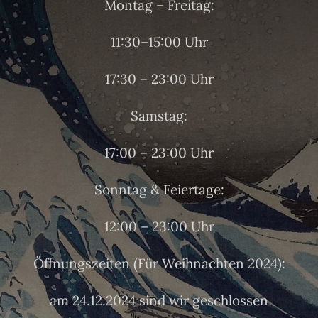
Montag – Freitag:
11:30–15:00 Uhr
17:30 – 23:00 Uhr
Samstag:
17:00 – 23:00 Uhr
Sonntag & Feiertage:
12:00 – 23:00 Uhr
Öffnungszeiten (Für Weihnachten 2024):
am 24.12.2024 sind wir geschlossen