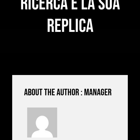
Ricerca e la Sua
Replica
About the author : manager