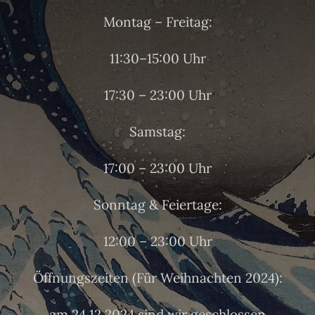
Montag – Freitag:
11:30–15:00 Uhr
17:30 – 23:00 Uhr
Samstag:
17:00 – 23:00 Uhr
Sonntag & Feiertage:
12:00 – 23:00 Uhr
Öffnungszeiten (Für Weihnachten 2024):
am 24.12.2024 sind wir geschlossen