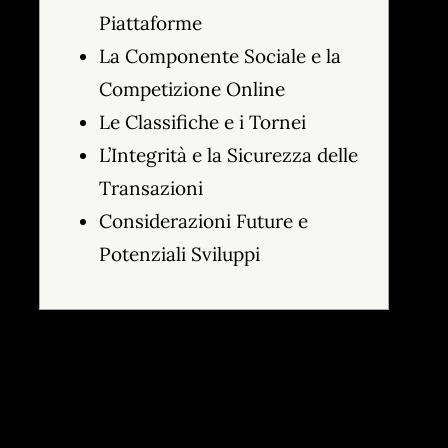
Piattaforme
La Componente Sociale e la
Competizione Online
Le Classifiche e i Tornei
L’Integrità e la Sicurezza delle
Transazioni
Considerazioni Future e
Potenziali Sviluppi
Fascino e Rilievo