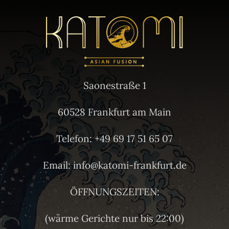
Saonestraße 1
60528 Frankfurt am Main
Telefon: +49 69 17 51 65 07
Email: info@katomi-frankfurt.de
ÖFFNUNGSZEITEN:
(wärme Gerichte nur bis 22:00)