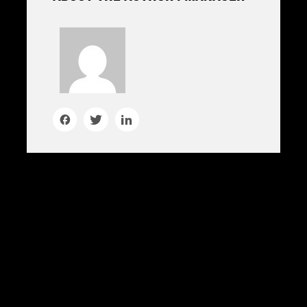
Das fesselnde Spielerlebnis von Red
Baron Live
Erleben Sie Red Baron Live, das packende
Crash-Spiel von Evolution, das ein
unvergleichliches Spielerlebnis bietet, das