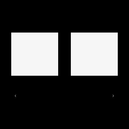
Related Posts
Verbessern Sie
Zažijte
Ihre Denkweise:
ultimátní
Lieben Sie das
dobrodružství v
Spiel mit
kasinu
Golisimos
prozkoumejte