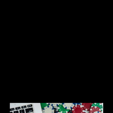
Nervenkitzel und strategische
Entscheidungen vereint. Im Kern dieses
dynamischen Spiels steht die klare
Mechanik, bei der der Spieler selbst
entscheidet, wann er seinen Einsatz
sichert, während der Multiplikator
kontinuierlich ansteigt, und hier können
Sie eine
Red Baron demo
ausprobieren.
Diese Entscheidungsfreiheit macht jede
Runde spannend und unvorhersehbar, da
der richtige Zeitpunkt für den Ausstieg
über Gewinn oder Verlust entscheidet.