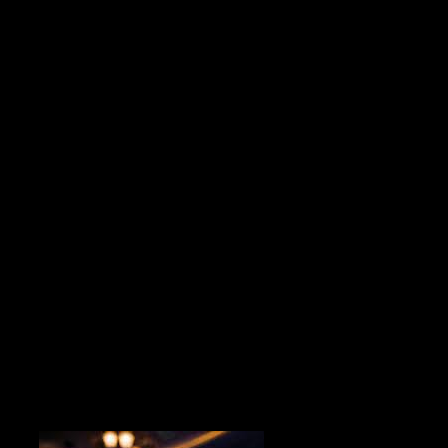
diese Kriterien erfüllt, dann sollten Sie
sich näher mit dem Angebot beschäftigen,
denn hier finden Sie nicht nur eine breite
Palette an Spielen, sondern auch eine
intuitive Benutzeroberfläche, die dafür
sorgt, dass Sie sich sofort zurechtfinden –
das ist der Schlüssel zu einem
unbeschwerten Spielerlebnis. Wenn Sie
sich für das
lucky hunter promo code
interessieren, werden Sie feststellen, dass
dies eine der besten Anlaufstellen ist,
wenn Sie einfach mal Ihr Glück versuchen
wollen.