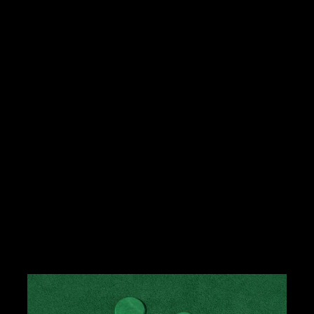
Transaktionen stets geschützt sind. Dies
wird durch modernste
Sicherheitstechnologien gewährleistet,
die im Hintergrund arbeiten, um Ihnen
ein sorgenfreies Spielerlebnis zu
ermöglichen.
Als zusätzlichen Pluspunkt bietet die
Plattform transparente Bedingungen und
faire Auszahlungsquoten. Dies schafft
Vertrauen und gibt Ihnen die Gewissheit,
dass Sie in einer sicheren und regulierten
Umgebung spielen.