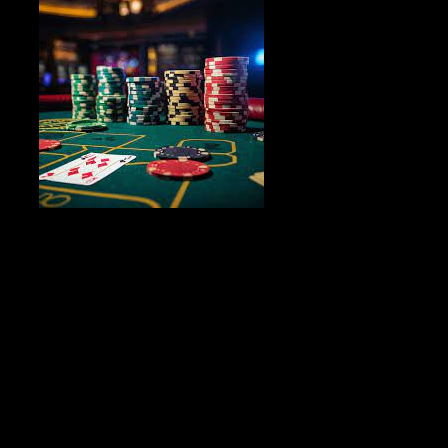
Wenn Sie auf der Suche nach einer
herausragenden Option sind, die diese
Kriterien erfüllt, dann sollten Sie sich
näher mit dem Angebot beschäftigen.
Hier finden Sie nicht nur eine breite
Palette an Spielen, sondern auch eine
intuitive Benutzeroberfläche, die dafür