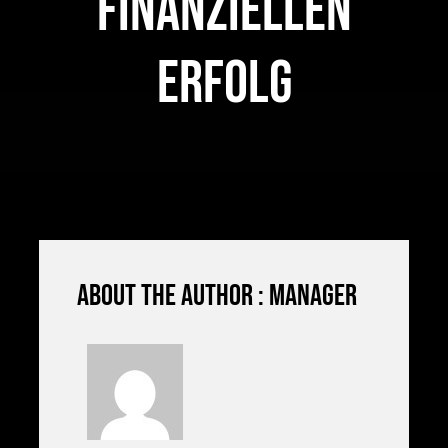
finanziellen
Erfolg
About the author : manager