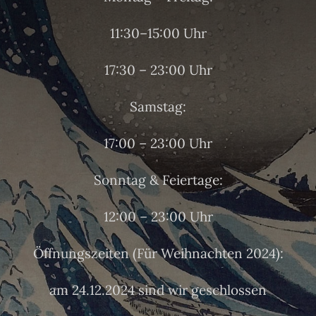
11:30–15:00 Uhr
17:30 – 23:00 Uhr
Samstag:
17:00 – 23:00 Uhr
Sonntag & Feiertage:
12:00 – 23:00 Uhr
Öffnungszeiten (Für Weihnachten 2024):
am 24.12.2024 sind wir geschlossen